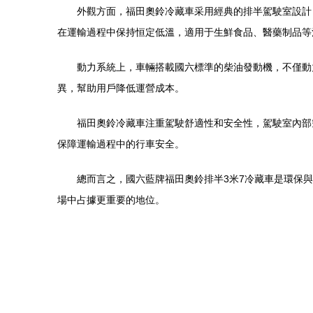
外觀方面，福田奧鈴冷藏車采用經典的排半駕駛室設計
在運輸過程中保持恒定低溫，適用于生鮮食品、醫藥制品等
動力系統上，車輛搭載國六標準的柴油發動機，不僅動
異，幫助用戶降低運營成本。
福田奧鈴冷藏車注重駕駛舒適性和安全性，駕駛室內部
保障運輸過程中的行車安全。
總而言之，國六藍牌福田奧鈴排半3米7冷藏車是環保
場中占據更重要的地位。