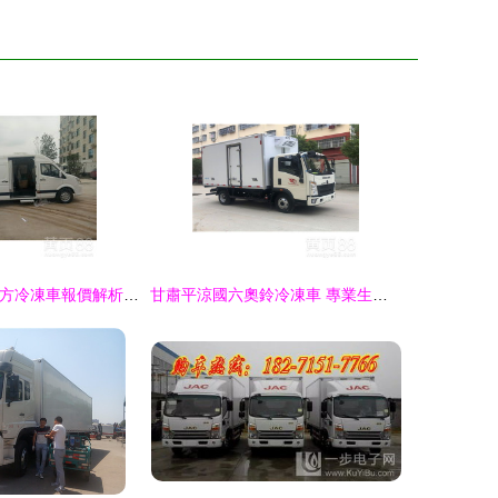
福田圖雅諾20立方冷凍車報價解析與冷藏車廠家推薦
甘肅平涼國六奧鈴冷凍車 專業生產與銷售，為冷鏈運輸提供可靠保障