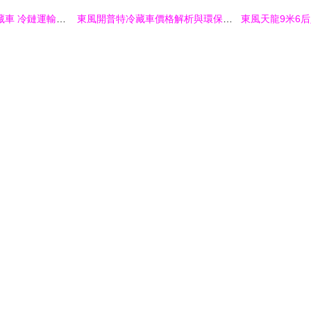
慶鈴五十鈴3.1米冷藏車 冷鏈運輸的高效可靠伙伴
東風開普特冷藏車價格解析與環保特性優勢