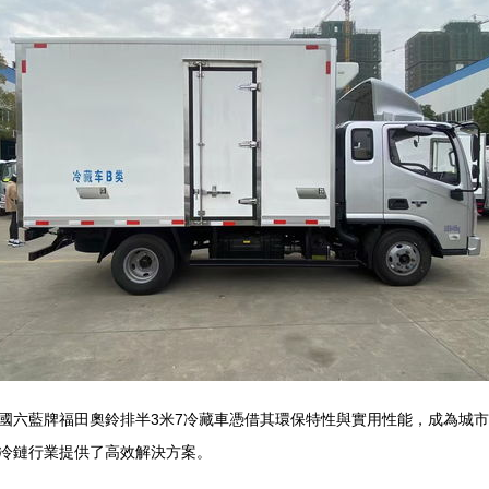
國六藍牌福田奧鈴排半3米7冷藏車憑借其環保特性與實用性能，成為城
冷鏈行業提供了高效解決方案。