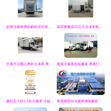
藍牌冷藏車價格解析與市場選購指南
福田圖雅諾20立方冷凍車報價解析與冷藏車廠家推薦
甘肅平涼國六奧鈴冷凍車 專業生產與銷售，為冷鏈運輸提供可靠保障
東風冷藏車改裝廠家 專業打造高效冷凍運輸解決方案
慶鈴五十鈴3.1米冷藏車 冷鏈運輸的高效可靠伙伴
東風開普特冷藏車價格解析與環保特性優勢