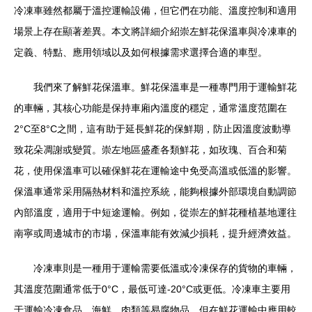
冷凍車雖然都屬于溫控運輸設備，但它們在功能、溫度控制和適用
場景上存在顯著差異。本文將詳細介紹崇左鮮花保溫車與冷凍車的
定義、特點、應用領域以及如何根據需求選擇合適的車型。
我們來了解鮮花保溫車。鮮花保溫車是一種專門用于運輸鮮花
的車輛，其核心功能是保持車廂內溫度的穩定，通常溫度范圍在
2°C至8°C之間，這有助于延長鮮花的保鮮期，防止因溫度波動導
致花朵凋謝或變質。崇左地區盛產各類鮮花，如玫瑰、百合和菊
花，使用保溫車可以確保鮮花在運輸途中免受高溫或低溫的影響。
保溫車通常采用隔熱材料和溫控系統，能夠根據外部環境自動調節
內部溫度，適用于中短途運輸。例如，從崇左的鮮花種植基地運往
南寧或周邊城市的市場，保溫車能有效減少損耗，提升經濟效益。
冷凍車則是一種用于運輸需要低溫或冷凍保存的貨物的車輛，
其溫度范圍通常低于0°C，最低可達-20°C或更低。冷凍車主要用
于運輸冷凍食品、海鮮、肉類等易腐物品，但在鮮花運輸中應用較