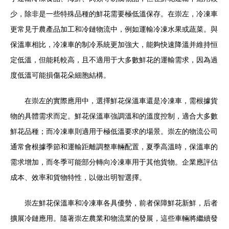
少，除非是一些特殊品種的鮮花需要極低溫保存。在崇左，冷凍車
更常見于農產品加工和冷鏈物流中，例如運輸冷凍水果或蔬菜。與
保溫車相比，冷凍車的制冷系統更加強大，能夠快速降溫并維持恒
定低溫，但能耗較高，且不適用于大多數鮮花的運輸需求，因為過
度低溫可能損傷花朵細胞結構。
在崇左的實際應用中，選擇鮮花保溫車還是冷凍車，需根據貨
物的具體需求而定。鮮花保溫車強調溫和的溫度控制，適合大多數
鮮花品種；而冷凍車則適用于極低溫要求的場景。崇左的物流公司
通常會根據季節和運輸距離調整車輛配置，夏季高溫時，保溫車的
需求增加，而冬季可能部分轉向冷凍車用于其他貨物。企業應評估
成本、效率和貨物特性，以做出明智選擇。
崇左鮮花保溫車和冷凍車各具優勢，前者保障鮮花新鮮，后者
擴展冷鏈應用。隨著崇左農業和物流業的發展，這些車輛將繼續發